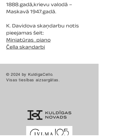
1888.gadā,krievu valodā –
Maskavā 1947.gadā.
K. Davidova skaņdarbu notis
pieejamas šeit:
Miniatūras_piano
Čella skaņdarbi
© 2024 by KuldigaCello.
Visas tiesības aizsargātas.