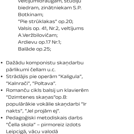
veltījumidraugam, studiju
biedram, zinātniekam S.P.
Botkinam;
“Pie strūklakas” op.20;
Valsis op. 41, Nr.2, veltījums
A.Veržbilovičam;
Ardievu op.17 Nr.1;
Balāde op.25;
Dažādu komponistu skaņdarbu
pārlikumi čellam u.c.
Strādājis pie operām “Kaligula”,
“Kalnrači”, “Poltava”.
Romanču cikls balsij un klavierēm
“Dzimtenes skaņas”op.8:
populārākie vokālie skaņdarbi “Ir
nakts”, “Jel projām ej”.
Pedagoģiski metodiskais darbs
“Čella skola” – pirmoreiz izdots
Leipcigā, vācu valodā