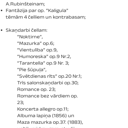
A.Rubinšteinam;
Fantāzija par op. “Kaligula”
tēmām 4 čelliem un kontrabasam;
Skaņdarbi čellam:
“Noktirne”,
“Mazurka” op.6;
“Vientulība” op.9,
“Humoreska” op.9 Nr.2,
“Tarantella” op.9 Nr. 3;
“Pie šūpuļa”,
“Svētdienas rīts” op.20 Nr.1;
Trīs salonskaņdarbi op.30;
Romance op. 23;
Romance bez vārdiem op.
23;
Koncerta allegro op.11;
Albuma lapiņa (1856) un
Maza mazurka op.37. (1883),