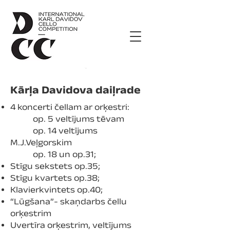
Kārļa Davidova daiļrade
4 koncerti čellam ar orķestri:
op. 5 veltījums tēvam
op. 14 veltījums
M.J.Veļgorskim
op. 18 un op.31;
Stīgu sekstets op.35;
Stīgu kvartets op.38;
Klavierkvintets op.40;
“Lūgšana”- skaņdarbs čellu
orķestrim
Uvertīra orķestrim, veltījums